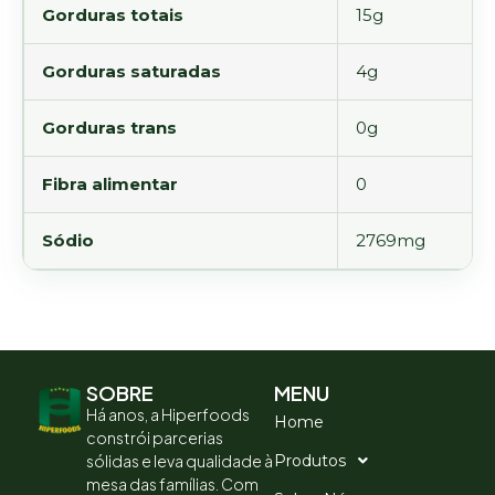
Gorduras totais
15g
Gorduras saturadas
4g
Gorduras trans
0g
Fibra alimentar
0
Sódio
2769mg
SOBRE
MENU
Há anos, a Hiperfoods
Home
constrói parcerias
sólidas e leva qualidade à
Produtos
mesa das famílias. Com