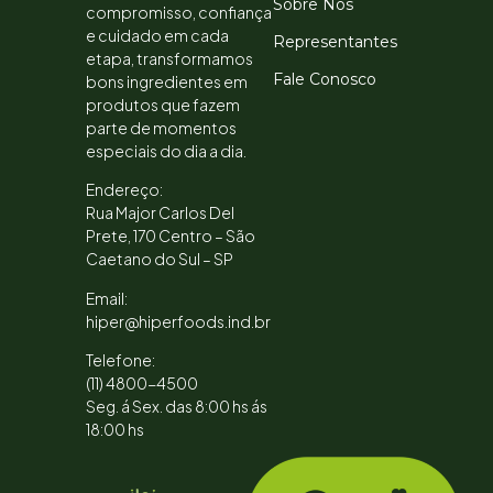
Sobre Nós
compromisso, confiança
e cuidado em cada
Representantes
etapa, transformamos
Fale Conosco
bons ingredientes em
produtos que fazem
parte de momentos
especiais do dia a dia.
Endereço:
Rua Major Carlos Del
Prete, 170 Centro – São
Caetano do Sul – SP
Email:
hiper@hiperfoods.ind.br
Telefone:
(11) 4800-4500
Seg. á Sex. das 8:00 hs ás
18:00 hs