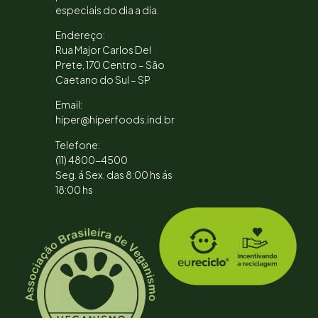
especiais do dia a dia.
Endereço:
Rua Major Carlos Del
Prete, 170 Centro – São
Caetano do Sul – SP
Email:
hiper@hiperfoods.ind.br
Telefone:
(11) 4800-4500
Seg. á Sex. das 8:00 hs ás
18:00 hs