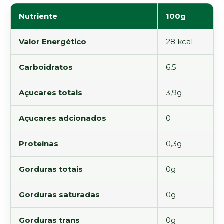
Nutriente
100g
Valor Energético
28 kcal
Carboidratos
6,5
Açucares totais
3,9g
Açucares adcionados
0
Proteínas
0,3g
Gorduras totais
0g
Gorduras saturadas
0g
Gorduras trans
0g