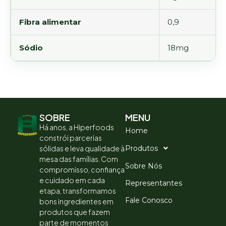
Fibra alimentar
0,9
Sódio
18mg
SOBRE
MENU
Há anos, a Hiperfoods
Home
constrói parcerias
sólidas e leva qualidade à
Produtos
mesa das famílias. Com
Sobre Nós
compromisso, confiança
e cuidado em cada
Representantes
etapa, transformamos
Fale Conosco
bons ingredientes em
produtos que fazem
parte de momentos