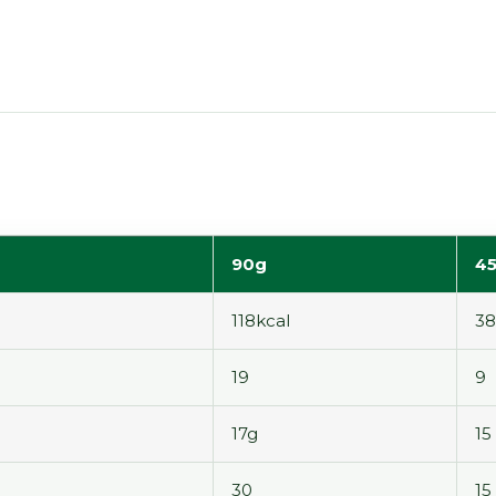
90g
4
118kcal
38
19
9
17g
15
30
15