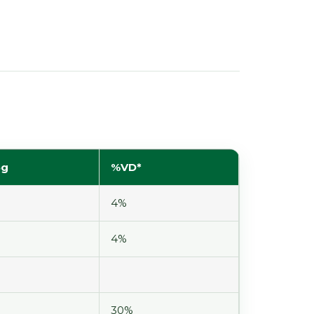
5g
%VD*
4%
4%
30%