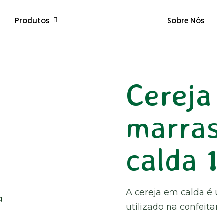
Produtos
Sobre Nós
Cereja
marra
calda 
A cereja em calda é
utilizado na confeit