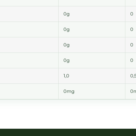
0g
0
0g
0
0g
0
0g
0
1,0
0,
0mg
0