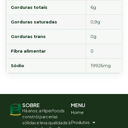
Gorduras totais
6g
Gorduras saturadas
0,9g
Gorduras trans
0g
Fibra alimentar
0
Sódio
19926mg
SOBRE
MENU
Há anos, a Hiperfoods
Home
constrói parcerias
sólidas e leva qualidade à
Produtos