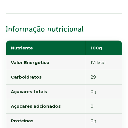
Informação nutricional
Nutriente
100g
Valor Energético
171kcal
Carboidratos
29
Açucares totais
0g
Açucares adcionados
0
Proteínas
0g