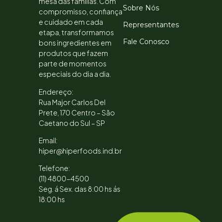
mesa das famílias. Com
Sobre Nós
compromisso, confiança
e cuidado em cada
Representantes
etapa, transformamos
Fale Conosco
bons ingredientes em
produtos que fazem
parte de momentos
especiais do dia a dia.
Endereço:
Rua Major Carlos Del
Prete, 170 Centro – São
Caetano do Sul – SP
Email:
hiper@hiperfoods.ind.br
Telefone:
(11) 4800-4500
Seg. á Sex. das 8:00 hs ás
18:00 hs